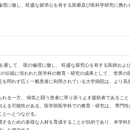
倫理に徹し、旺盛な探求心を有する医療及び医科学研究に携わ
を通して、 医の倫理に徹し、 旺盛な探究心を有する医師およ
年の伝統に培われた医学科の教育・研究の成果として、 世界の
近を問わず広く一般患者に利用されている大学病院は、より高
られる一方、 病気と闘う患者に寄り添うよき援助者であること
与える可能性がある。医学部医学科での教育・研究は、 専門性
ことへとつながる。
成するための多様な人材を育成することが目的であり、本学科