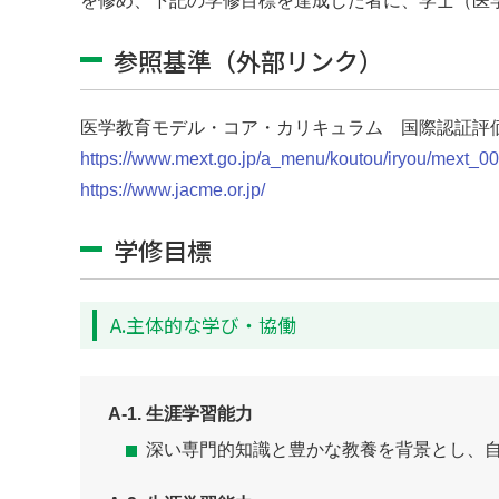
を修め、下記の学修目標を達成した者に、学士（医
参照基準（外部リンク）
医学教育モデル・コア・カリキュラム 国際認証評
https://www.mext.go.jp/a_menu/koutou/iryou/mext_0
https://www.jacme.or.jp/
学修目標
A.主体的な学び・協働
A-1. 生涯学習能力
深い専門的知識と豊かな教養を背景とし、