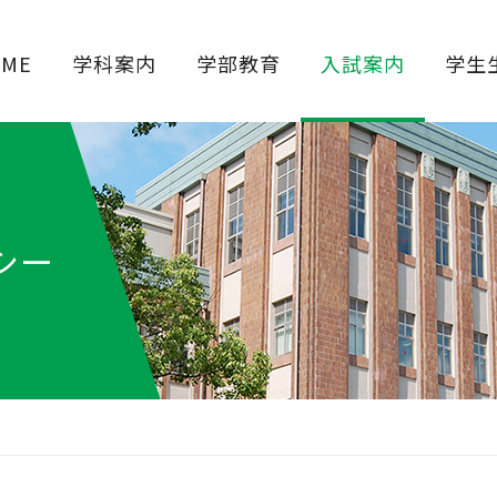
OME
学科案内
学部教育
入試案内
学生
シー