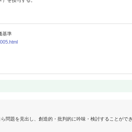
学）を授与する。
価基準
0005.html
自ら問題を見出し、創造的・批判的に吟味・検討することがで