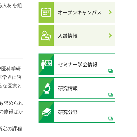
る人材を組
オープンキャンパス
入試情報
セミナー学会情報
び医科学研
医学界に誇
度な医療と
研究情報
も求められ
研究分野
の修得ばか
所定の課程